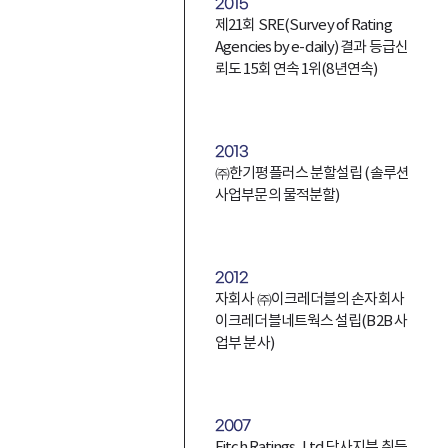
2015
제21회 SRE(Survey of Rating
Agencies by e-daily) 결과 등급신
뢰도 15회 연속 1위(8년연속)
2013
㈜한기평플러스 분할설립 (솔루션
사업부문의 물적분할)
2012
자회사 ㈜이크레더블의 손자회사
이크레더블네트웍스 설립(B2B 사
업부 분사)
2007
Fitch Ratings, Ltd 당사지분 취득