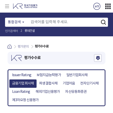
통합검색
롯데건설
2
인기검색어
평가수수료
평가문의
평가수수료
Issuer Rating
보험지급능력평가
일반기업회사채
금융기업 회사채
파생결합사채
기업어음
전자단기사채
Loan Rating
해외기업신용평가
자산유동화증권
제3자요청 신용평가