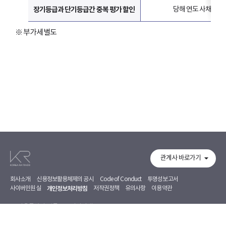
장기등급과 단기등급간 중복 평가 할인
당해 연도 사채 본
※ 부가세별도
관계사 바로가기
회사소개
신용정보활용체제의 공시
Code of Conduct
투명성보고서
사이버민원실
개인정보처리방침
저작권정책
유의사항
이용약관
서울특별시 영등포구 의사당대로 97, 7~8F
02-368-5500
02-368-5353