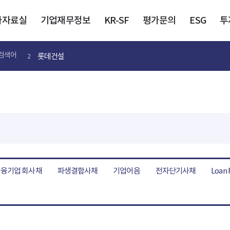
가자료실
기업재무정보
KR-SF
평가문의
ESG
투
롯데건설
검색어
2
융기업 회사채
파생결합사채
기업어음
전자단기사채
Loan 