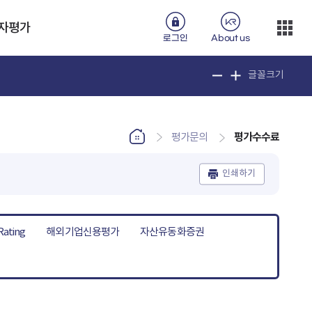
자평가
로그인
About us
글꼴크기
평가수수료
평가문의
인쇄하기
Rating
해외기업신용평가
자산유동화증권