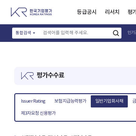
등급공시
리서치
평
인기
통합검색
평가수수료
Issuer Rating
보험지급능력평가
일반기업회사채
금
제3자요청 신용평가