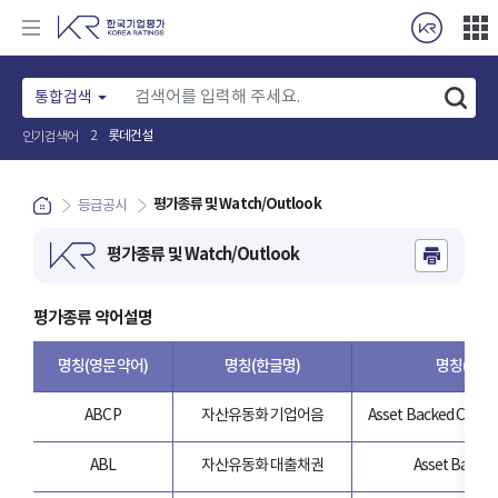
통합검색
롯데건설
2
인기검색어
평가종류 및 Watch/Outlook
등급공시
평가종류 및 Watch/Outlook
평가종류 약어설명
명칭(영문약어)
명칭(한글명)
명칭(영문
ABCP
자산유동화 기업어음
Asset Backed Comm
ABL
자산유동화 대출채권
Asset Backe