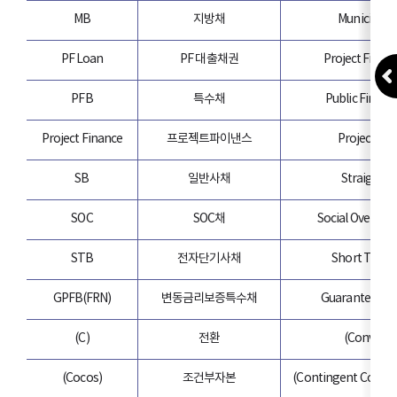
MB
지방채
Municipal 
PF Loan
PF 대출채권
Project Finan
PFB
특수채
Public Finan
Project Finance
프로젝트파이낸스
Project Fin
SB
일반사채
Straight 
SOC
SOC채
Social Overhead
STB
전자단기사채
Short Term
GPFB(FRN)
변동금리보증특수채
Guaranteed P
(C)
전환
(Convertib
(Cocos)
조건부자본
(Contingent Convert