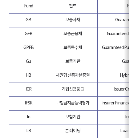
Fund
펀드
Fund
GB
보증사채
Guaranteed
GFB
보증금융채
Guaranteed Fina
GPFB
보증특수채
Guaranteed Public 
Gu
보증기관
Guarant
HB
채권형 신종자본증권
Hybrid Tie
ICR
기업신용등급
Issuer Credit
IFSR
보험금지급능력평가
Insurer Financial St
In
보험기관
Insurer
LR
론 레이팅
Loan Rat