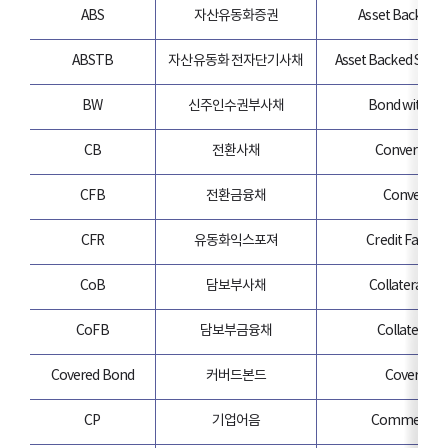
ABS
자산유동화증권
Asset Backed Se
ABSTB
자산유동화 전자단기사채
Asset Backed Shor
BW
신주인수권부사채
Bond with Wa
CB
전환사채
Convertible
CFB
전환금융채
Convertibl
CFR
유동화익스포져
Credit Facilit
CoB
담보부사채
Collateralize
CoFB
담보부금융채
Collateraliz
Covered Bond
커버드본드
Covered B
CP
기업어음
Commercial 