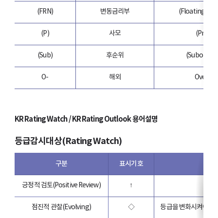
(FRN)
변동금리부
(Floating Rat
(P)
사모
(Private
(Sub)
후순위
(Subordina
O-
해외
Oversea
KR Rating Watch / KR Rating Outlook 용어설명
등급감시대상(Rating Watch)
구분
표시기호
긍정적 검토
(Positive Review)
↑
점진적 관찰
(Evolving)
◇
등급을 변화시켜야 할 