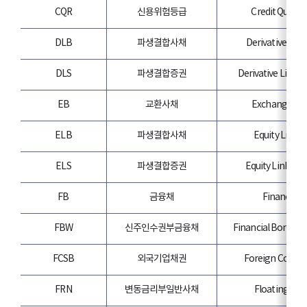
CQR
신용위험등급
Credit Quality
DLB
파생결합사채
Derivative Lin
DLS
파생결합증권
Derivative Linked
EB
교환사채
Exchangeabl
ELB
파생결합사채
Equity Linke
ELS
파생결합증권
Equity Linked S
FB
금융채
Financial 
FBW
신주인수권부금융채
Financial Bond wi
FCSB
외국기업채권
Foreign Corpor
FRN
변동금리부일반사채
Floating Rat