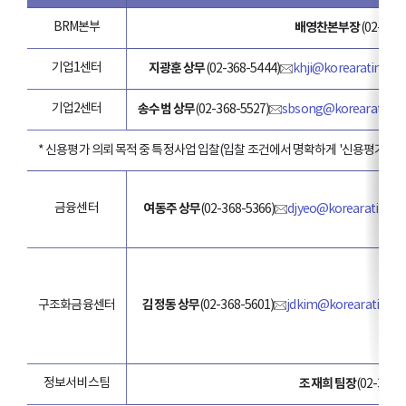
BRM본부
배영찬본부장
(02-368
기업1센터
지광훈 상무
(02-368-5444)
khji@korearatings.
기업2센터
송수범 상무
(02-368-5527)
sbsong@korearatings
* 신용평가 의뢰 목적 중 특정사업 입찰(입찰 조건에서 명확하게 '신용평가사'
금융센터
여동주 상무
(02-368-5366)
djyeo@korearatings.
김정동 상무
(02-368-5601)
jdkim@korearatings
구조화금융센터
정보서비스팀
조재희 팀장
(02-368-