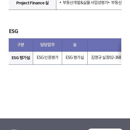
Project Finance 실
부동산개발&실물 사업성평가
부동산 사업
ESG
구분
담당업무
실
ESG 평가실
ESG 인증평가
ESG 평가실
김영규 실장
02-368-547