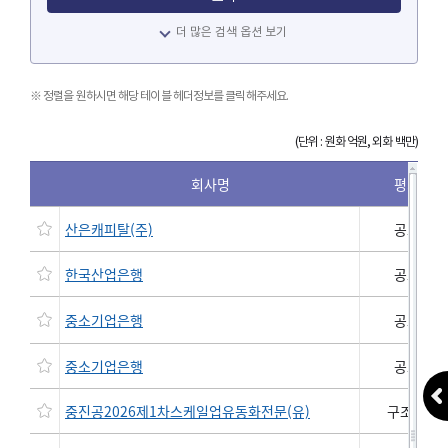
더 많은 검색 옵션 보기
정렬을 원하시면 해당 테이블 헤더정보를 클릭해주세요.
(단위 : 원화 억원, 외화 백만)
회사명
평가대상
산은캐피탈(주)
공모채권
한국산업은행
공모채권
중소기업은행
공모채권
중소기업은행
공모채권
중진공2026제1차스케일업유동화전문(유)
구조화채