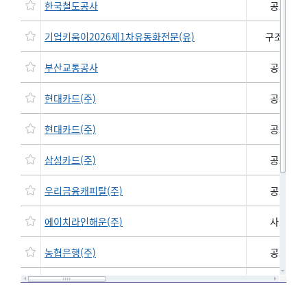
한국철도공사
공모채권
기업키움이2026제1차유동화전문(유)
구조화채
부산교통공사
공모채권
현대카드(주)
공모채권
현대카드(주)
공모채권
삼성카드(주)
공모채권
우리금융캐피탈(주)
공모채권
에이치라인해운(주)
사모채권
농협은행(주)
공모채권
현대건설(주)
공모채권