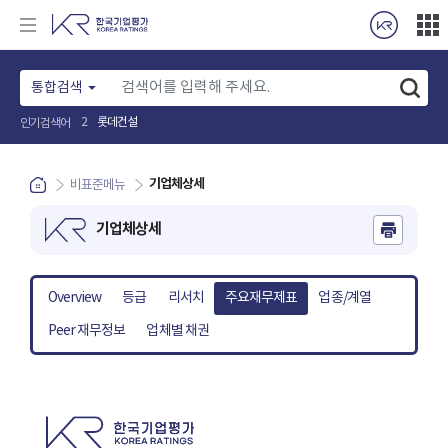
통합검색
롯데건설
2
인기검색어
기업체상세
비표준메뉴
기업체상세
Overview
등급
리서치
주요재무제표
업종/계열
Peer 재무정보
업체별 채권