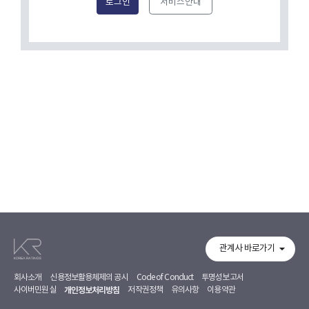
로그인
서비스안내
관계사 바로가기
회사소개
신용정보활용체제의 공시
Code of Conduct
투명성보고서
사이버민원실
개인정보처리방침
저작권정책
유의사항
이용약관