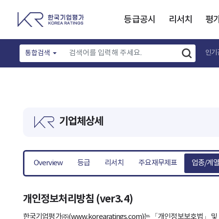
등급공시
리서치
평
인기
통합검색
기업체상세
Overview
등급
리서치
주요재무제표
업종/계
개인정보처리방침 (ver3.4)
한국기업평가㈜(www.korearatings.com)는 「개인정보보호법