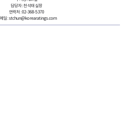
담당자 : 천석태 실장
연락처 : 02-368-5370
메일 : stchun@korearatings.com