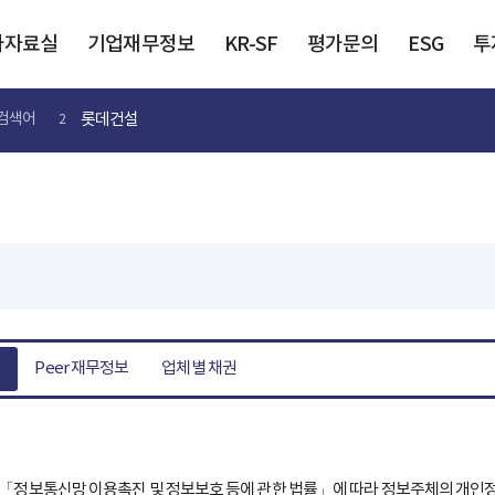
가자료실
기업재무정보
KR-SF
평가문의
ESG
투
검색어
한화솔루션
3
열
Peer 재무정보
업체별 채권
」 및 「정보통신망 이용촉진 및 정보보호 등에 관한 법률」에 따라 정보주체의 개인