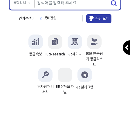
통합검색
롯데건설
2
인기검색어
순위 보기
ESG 인증평
등급속보
KR Research
KR 세미나
가 등급리스
트
투자평가 리
KR 유튜브 채
KR 텔레그램
서치
널