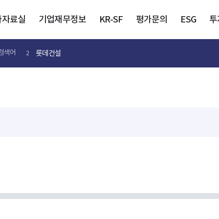
가자료실
기업재무정보
KR-SF
평가문의
ESG
투
롯데건설
검색어
2