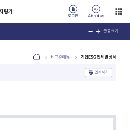
자평가
로그인
About us
글꼴크기
기업ESG 업체별 상세
비표준메뉴
인쇄하기