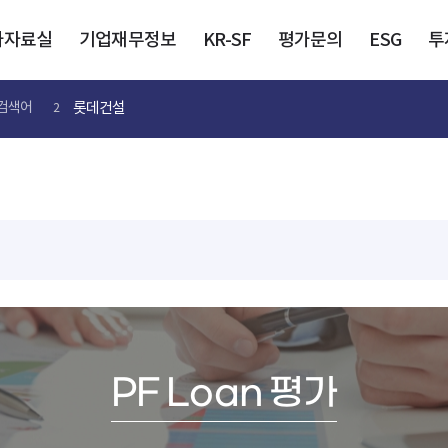
가자료실
기업재무정보
KR-SF
평가문의
ESG
투
롯데건설
검색어
2
PF Loan 평가