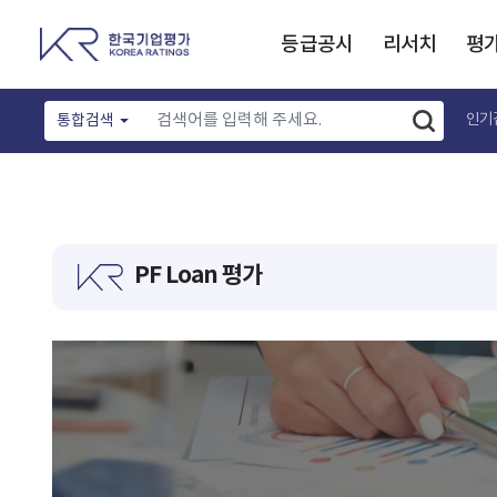
등급공시
리서치
평
인기
통합검색
PF Loan 평가