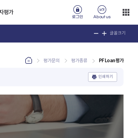
자평가
로그인
About us
글꼴크기
PF Loan 평가
평가문의
평가종류
인쇄하기