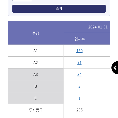
조회
2024-01-01
등급
업체수
비중
A1
130
55%
A2
71
30%
A3
34
14%
B
2
1%
C
1
0%
투자등급
235
99%