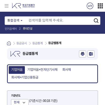
통합검색
롯데건설
2
인기검색어
등급별통계
등급공시
등급통계
등급별통계
기업어음
기업어음+전자단기사채
회사채
회사채+기업신용등급
기준년도
(기준시간 : 00:18 기준)