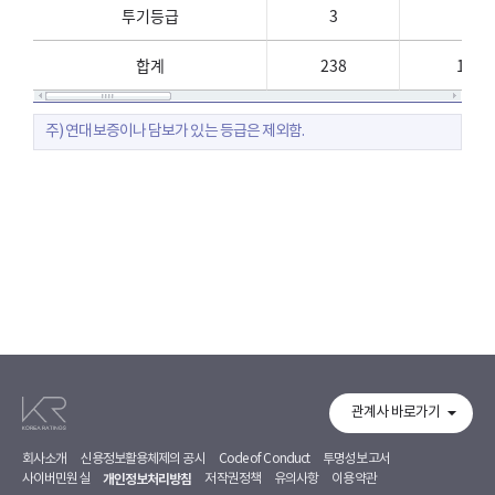
투기등급
3
1%
합계
238
100
주) 연대보증이나 담보가 있는 등급은 제외함.
관계사 바로가기
회사소개
신용정보활용체제의 공시
Code of Conduct
투명성보고서
사이버민원실
개인정보처리방침
저작권정책
유의사항
이용약관