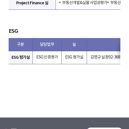
Project Finance 실
부동산개발&실물 사업성평가
부동산 사업
ESG
구분
담당업무
실
ESG 평가실
ESG 인증평가
ESG 평가실
김영규 실장
02-368-547