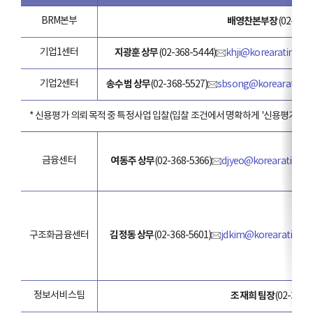
BRM본부
배영찬본부장
(02-368
기업1센터
지광훈 상무
(02-368-5444)
khji@korearatings.
기업2센터
송수범 상무
(02-368-5527)
sbsong@korearatings
* 신용평가 의뢰 목적 중 특정사업 입찰(입찰 조건에서 명확하게 '신용평가사'
금융센터
여동주 상무
(02-368-5366)
djyeo@korearatings.
김정동 상무
(02-368-5601)
jdkim@korearatings
구조화금융센터
정보서비스팀
조재희 팀장
(02-368-