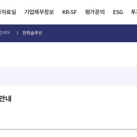
가자료실
기업재무정보
KR-SF
평가문의
ESG
투
한화솔루션
검색어
2
r 안내