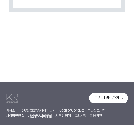
관계사 바로가기
회사소개
신용정보활용체제의 공시
Code of Conduct
투명성보고서
사이버민원실
개인정보처리방침
저작권정책
유의사항
이용약관
서울특별시 영등포구 의사당대로 97, 7~8F
02-368-5500
02-368-5353