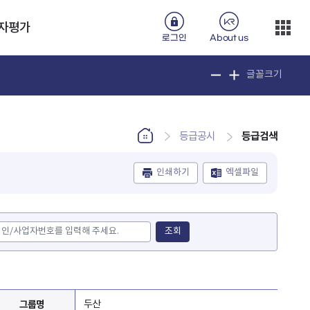
자평가
로그인
About us
글꼴크기
등급검색
등급공시
인쇄하기
엑셀파일
조회
그룹명
두산