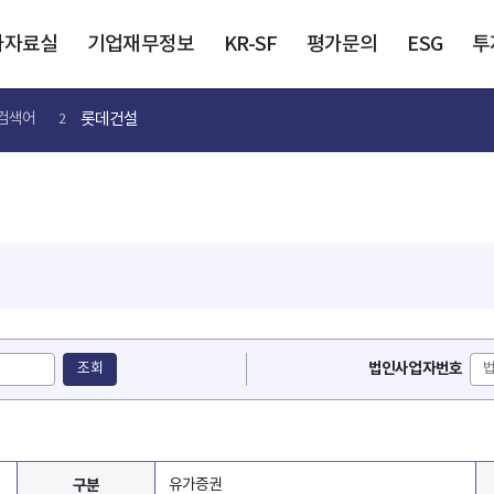
가자료실
기업재무정보
KR-SF
평가문의
ESG
투
롯데건설
검색어
2
법인사업자번호
조회
구분
유가증권