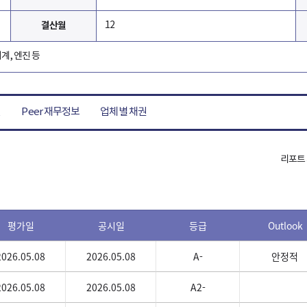
결산월
12
기계, 엔진 등
열
Peer 재무정보
업체별 채권
리포트 
평가일
공시일
등급
Outlook
2026.05.08
2026.05.08
A-
안정적
2026.05.08
2026.05.08
A2-