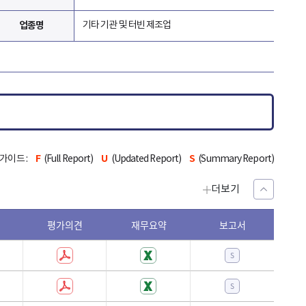
업종명
기타 기관 및 터빈 제조업
F
U
S
가이드 :
(Full Report)
(Updated Report)
(Summary Report)
더보기
평가의견
재무요약
보고서
등급유
GRCD
Y
07
S
Y
04
S