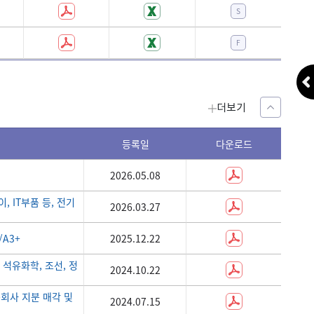
Y
04
S
N
09
F
더보기
등록일
다운로드
RSRCH
RSRCH
DOC_
DTA_S
FILE_
2026.05.08
tvJZc
02
fGQw6
m4R0r
PDF
, IT부품 등, 전기
2026.03.27
R5HDf
01
@rA1o
m4R0r
PDF
/A3+
2025.12.22
@m1LH
02
DicUl
m4R0r
PDF
 석유화학, 조선, 정
2024.10.22
dURtJ
01
hlBPY
m4R0r
PDF
속회사 지분 매각 및
2024.07.15
05xUo
03
kEIGI
m4R0r
PDF