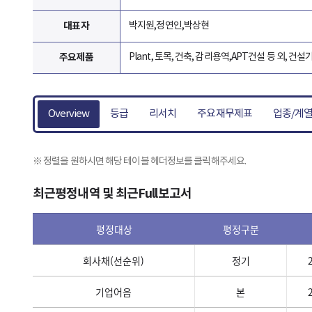
대표자
박지원,정연인,박상현
주요제품
Plant, 토목, 건축, 감리용역,APT건설 등 외, 건설
Overview
등급
리서치
주요재무제표
업종/계
정렬을 원하시면 해당 테이블 헤더정보를 클릭해주세요.
최근평정내역 및 최근Full보고서
평정대상
평정구분
회사채(선순위)
정기
기업어음
본