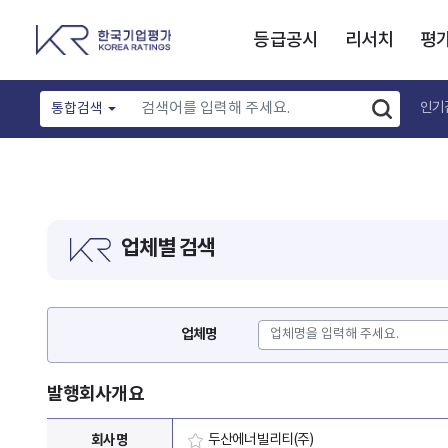
등급공시
리서치
평
인기
통합검색
업체별 검색
업체명
발행회사개요
회사명
두산에너빌리티(주)