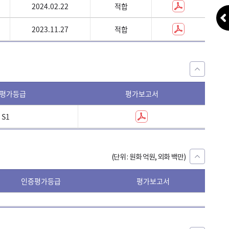
2024.02.22
적합
G8
1,500
2023.11.27
적합
G8
100
평가등급
평가보고서
ESG_R
S1
S1
(단위 : 원화 억원, 외화 백만)
인증평가등급
평가보고서
ESG_R
ISSUE