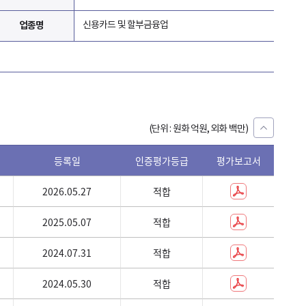
업종명
신용카드 및 할부금융업
(단위 : 원화 억원, 외화 백만)
등록일
인증평가등급
평가보고서
ESG_R
ISSUE
2026.05.27
적합
G8
1,500
2025.05.07
적합
G8
900
2024.07.31
적합
G8
1,500
2024.05.30
적합
G8
1,000