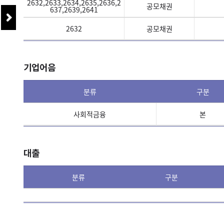
2632,2633,2634,2635,2636,2
공모채권
637,2639,2641
2632
공모채권
기업어음
분류
구분
사회적금융
본
대출
분류
구분