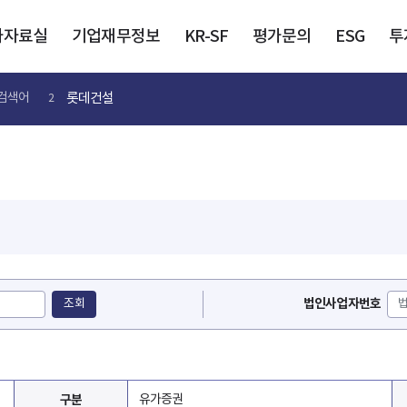
가자료실
기업재무정보
KR-SF
평가문의
ESG
투
롯데건설
검색어
2
법인사업자번호
조회
구분
유가증권