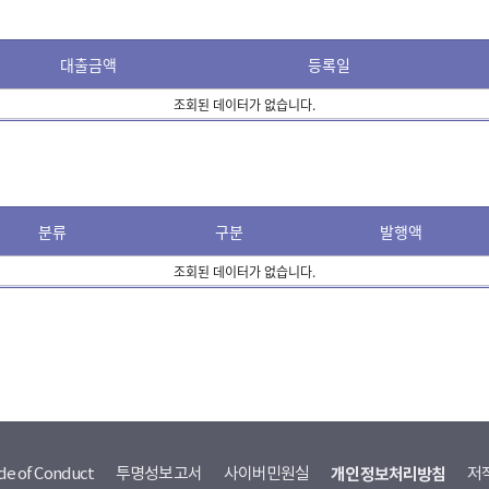
대출금액
등록일
조회된 데이터가 없습니다.
분류
구분
발행액
조회된 데이터가 없습니다.
de of Conduct
투명성보고서
사이버민원실
개인정보처리방침
저