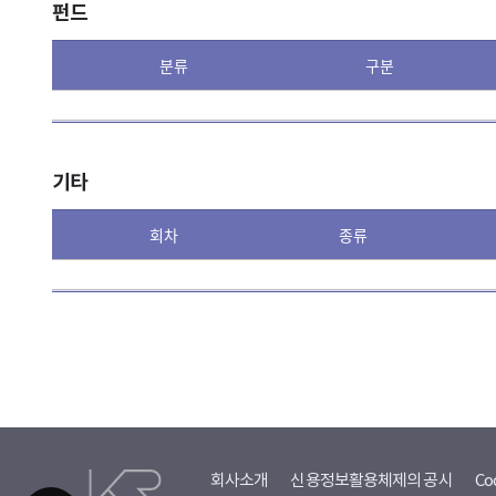
펀드
분류
구분
기타
회차
종류
회사소개
신용정보활용체제의 공시
Co