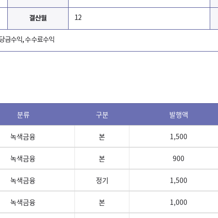
결산월
12
배당금수익, 수수료수익
분류
구분
발행액
녹색금융
본
1,500
녹색금융
본
900
녹색금융
정기
1,500
녹색금융
본
1,000