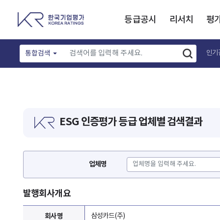
등급공시
리서치
평
인기
통합검색
ESG 인증평가 등급 업체별 검색결과
업체명
발행회사개요
회사명
삼성카드(주)