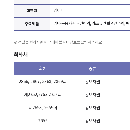
대표자
김이태
주요제품
기타 금융자산 관련이익, 리스 및 렌탈관련수익, 
정렬을 원하시면 해당 테이블 헤더정보를 클릭해주세요.
회사채
회차
종류
2866, 2867, 2868, 2869회
공모채권
제2752,2753,2754회
공모채권
제2658, 2659회
공모채권
2659
공모채권